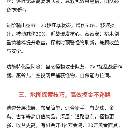
丝：远程无距离复活队友，急救包效果翻倍，团队必
备“奶妈”。
进阶输出型零：20秒狂暴状态，增伤50%、移速提
升，被动减伤30%，近战爆发核心。薇薇安：桃木剑
重铸棺椁提升收益，探索时预警怪物刷新，兼顾收益
与安全。
功能特化型阿念：蛊惑怪物攻击队友，PVP扰乱战局神
器。巫铃儿：空投葫芦捕获怪物，自保能力拉满。
三、地图探索技巧，高效摸金不迷路
遗迹分层浅层：布局简单，适合新手，有龙珠、金
鸟、古筝等高价值物品。深层：道路复杂，怪物更
强，收益更高，有机会开出4万金鸟、20万黄金面具。