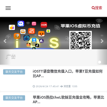
搜索
Previous
Ne
广告
iOSTT语音微信充值入口，苹果T豆充值如何
聊天交友平台
比AP…
2026/4/24 17:45:41
浏览量 1335
苹果iOS热拉theL软妹豆充值全攻略，苹果比
聊天交友平台
AP…